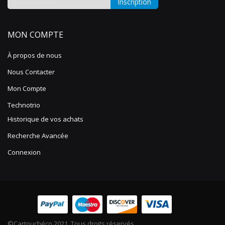
Inscription
Inscription
à
MON COMPTE
notre
lettre
À propos de nous
d’information
:
Nous Contacter
Mon Compte
Technotrio
Historique de vos achats
Recherche Avancée
Connexion
©Cartouchéco 2021. Tous droits réservés.